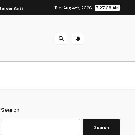
Tue. Aug 4th, 2026
7:27:08 AM
erver Anti Lemot
Hello world!
Search
Search