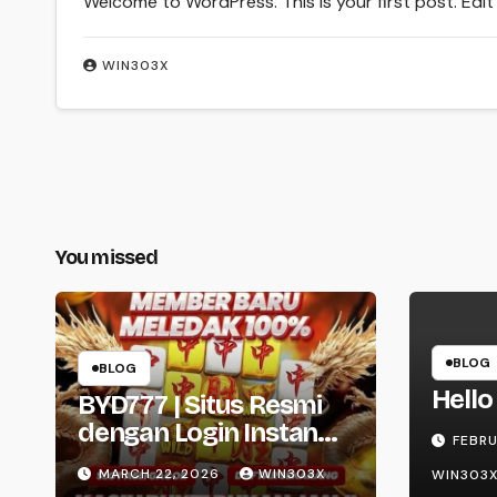
Welcome to WordPress. This is your first post. Edit o
WIN303X
You missed
BLOG
BLOG
Hello
BYD777 | Situs Resmi
dengan Login Instan
FEBRU
dan Server Anti Lemot
MARCH 22, 2026
WIN303X
WIN303