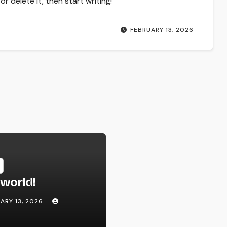
r delete it, then start writing!
FEBRUARY 13, 2026
 world!
ARY 13, 2026
X