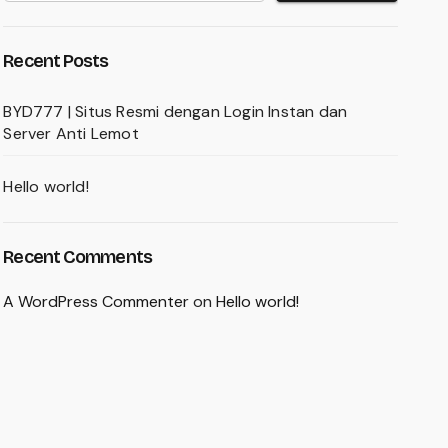
Recent Posts
BYD777 | Situs Resmi dengan Login Instan dan
Server Anti Lemot
Hello world!
Recent Comments
A WordPress Commenter
on
Hello world!